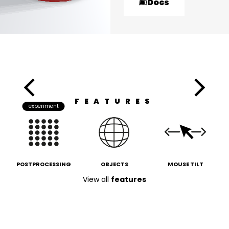
Docs
FEATURES
experiment
POSTPROCESSING
OBJECTS
MOUSE TILT
View all
features